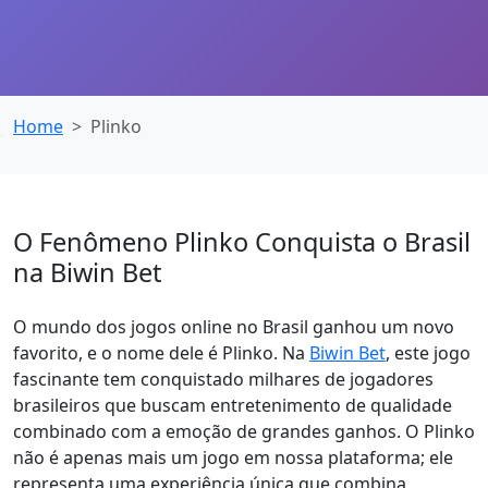
Home
Plinko
O Fenômeno Plinko Conquista o Brasil
na Biwin Bet
O mundo dos jogos online no Brasil ganhou um novo
favorito, e o nome dele é Plinko. Na
Biwin Bet
, este jogo
fascinante tem conquistado milhares de jogadores
brasileiros que buscam entretenimento de qualidade
combinado com a emoção de grandes ganhos. O Plinko
não é apenas mais um jogo em nossa plataforma; ele
representa uma experiência única que combina