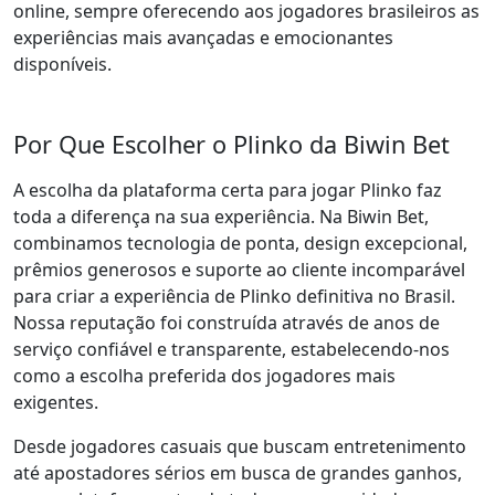
online, sempre oferecendo aos jogadores brasileiros as
experiências mais avançadas e emocionantes
disponíveis.
Por Que Escolher o Plinko da Biwin Bet
A escolha da plataforma certa para jogar Plinko faz
toda a diferença na sua experiência. Na Biwin Bet,
combinamos tecnologia de ponta, design excepcional,
prêmios generosos e suporte ao cliente incomparável
para criar a experiência de Plinko definitiva no Brasil.
Nossa reputação foi construída através de anos de
serviço confiável e transparente, estabelecendo-nos
como a escolha preferida dos jogadores mais
exigentes.
Desde jogadores casuais que buscam entretenimento
até apostadores sérios em busca de grandes ganhos,