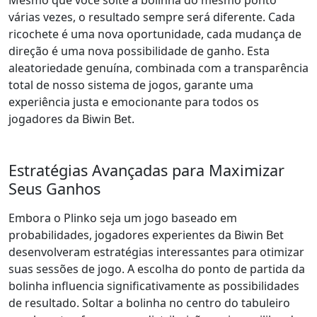
Mesmo que você solte a bolinha do mesmo ponto
várias vezes, o resultado sempre será diferente. Cada
ricochete é uma nova oportunidade, cada mudança de
direção é uma nova possibilidade de ganho. Esta
aleatoriedade genuína, combinada com a transparência
total de nosso sistema de jogos, garante uma
experiência justa e emocionante para todos os
jogadores da Biwin Bet.
Estratégias Avançadas para Maximizar
Seus Ganhos
Embora o Plinko seja um jogo baseado em
probabilidades, jogadores experientes da Biwin Bet
desenvolveram estratégias interessantes para otimizar
suas sessões de jogo. A escolha do ponto de partida da
bolinha influencia significativamente as possibilidades
de resultado. Soltar a bolinha no centro do tabuleiro