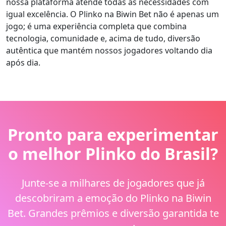
nossa plataforma atende todas as necessidades com
igual excelência. O Plinko na Biwin Bet não é apenas um
jogo; é uma experiência completa que combina
tecnologia, comunidade e, acima de tudo, diversão
autêntica que mantém nossos jogadores voltando dia
após dia.
Pronto para experimentar
o melhor Plinko do Brasil?
Junte-se a milhares de jogadores que já
descobriram a emoção do Plinko na Biwin
Bet. Grandes prêmios e diversão garantida te