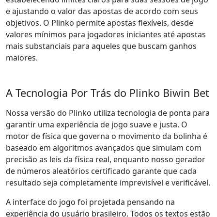
e ajustando o valor das apostas de acordo com seus
objetivos. O Plinko permite apostas flexíveis, desde
valores mínimos para jogadores iniciantes até apostas
mais substanciais para aqueles que buscam ganhos
maiores.
A Tecnologia Por Trás do Plinko Biwin Bet
Nossa versão do Plinko utiliza tecnologia de ponta para
garantir uma experiência de jogo suave e justa. O
motor de física que governa o movimento da bolinha é
baseado em algoritmos avançados que simulam com
precisão as leis da física real, enquanto nosso gerador
de números aleatórios certificado garante que cada
resultado seja completamente imprevisível e verificável.
A interface do jogo foi projetada pensando na
experiência do usuário brasileiro. Todos os textos estão