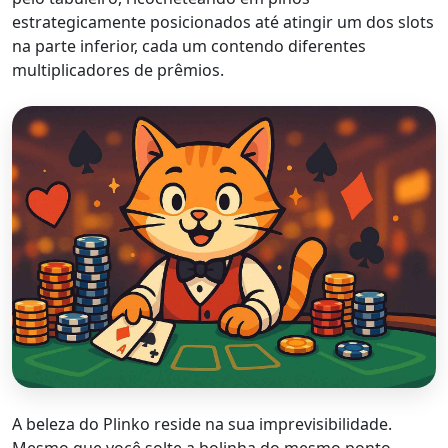
estrategicamente posicionados até atingir um dos slots
na parte inferior, cada um contendo diferentes
multiplicadores de prêmios.
A beleza do Plinko reside na sua imprevisibilidade.